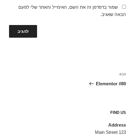
שמור בדפדפן זה את השם, האימייל והאתר שלי לפעם
הבאה שאגיב.
ניווט
הפוסט
הבא
הבא
Elementor #80
FIND US
Address
123 Main Street